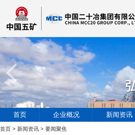
首页
企业概况
新闻资讯
首页
>
新闻资讯
>
要闻聚焦