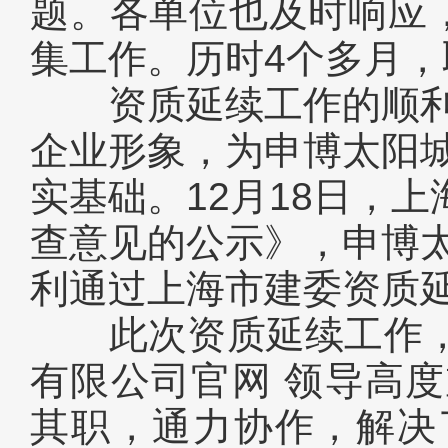
题。各单位也及时响应，
集工作。历时4个多月
资质延续工作的顺
企业形象，为
申博太阳城·(中国
实基础。
12月
18
日，
上
查意见的公示》，
申
利通过
上海市建委资质
此次资质延续工作，涉及
有限公司官网 领导高
其职，通力协作，解决