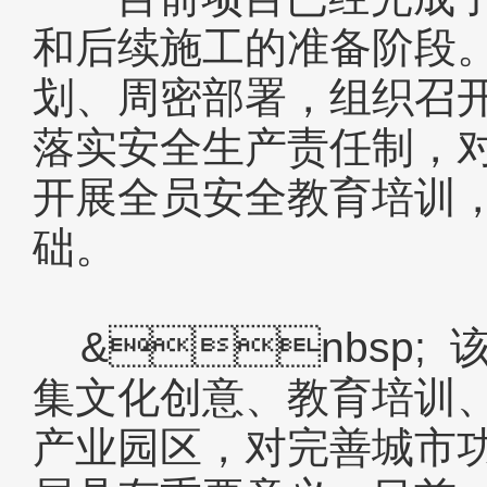
和后续施工的准备阶段
划、周密部署，组织召
落实安全生产责任制，对施
开展全员安全教育培训
础。
&nbsp; 该项
集文化创意、教育培训
产业园区，对完善城市