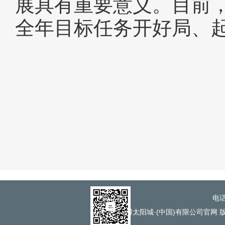
展具有重要意义。目前
全年目标任务开好局、
电话
申博太阳城·(中国)有限公司官网